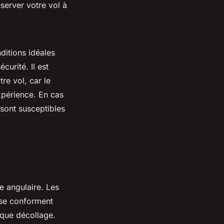
éserver votre vol à
ditions idéales
urité. Il est
re vol, car le
xpérience. En cas
 sont susceptibles
rre angulaire. Les
, se conforment
aque décollage.