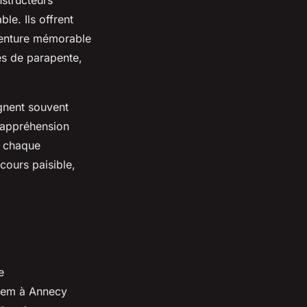
le. Ils offrent
aventure mémorable
es de parapente,
gnent souvent
e appréhension
 à chaque
cours paisible,
e
ndem à Annecy