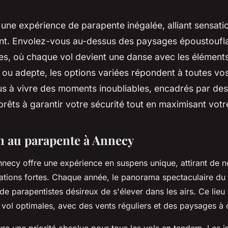
une expérience de parapente inégalée, alliant sensatio
nt. Envolez-vous au-dessus des paysages époustoufla
s, où chaque vol devient une danse avec les élément
ou adepte, les options variées répondent à toutes vos
s à vivre des moments inoubliables, encadrés par des 
rêts à garantir votre sécurité tout en maximisant votre 
n au parapente à Annecy
necy offre une expérience en suspens unique, attirant de
ations fortes. Chaque année, le panorama spectaculaire du
s de parapentistes désireux de s'élever dans les airs. Ce lieu
 vol optimales, avec des vents réguliers et des paysages à c
re une priorité absolue pour tous les vols en tandem. Les i