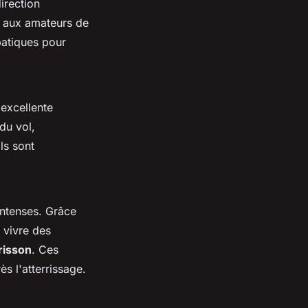
irection
 aux amateurs de
batiques pour
 excellente
 du vol,
ls sont
ntenses. Grâce
 vivre des
frisson
. Ces
s l'atterrissage.