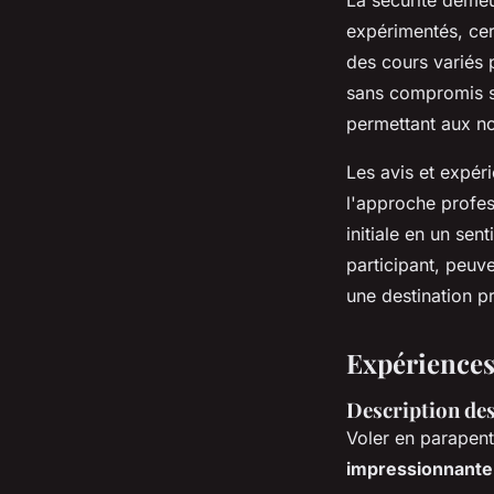
expérimentés, cert
des cours variés 
sans compromis s
permettant aux no
Les avis et expér
l'approche profes
initiale en un sen
participant, peuv
une destination p
Expériences
Description des
Voler en parapen
impressionnante