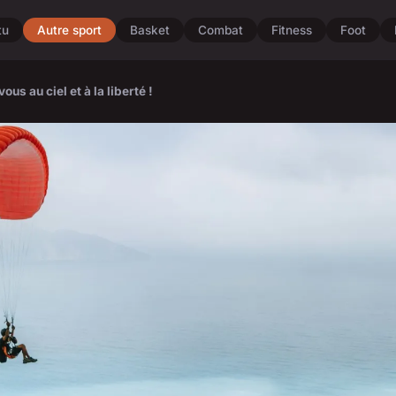
tu
Autre sport
Basket
Combat
Fitness
Foot
s au ciel et à la liberté !