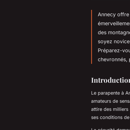
Annecy offre 
émerveilleme
des montagne
soyez novice 
Préparez-vou
chevronnés, p
Introductio
Le parapente à An
amateurs de sens
attire des millier
ses conditions de
La sécurité demeu