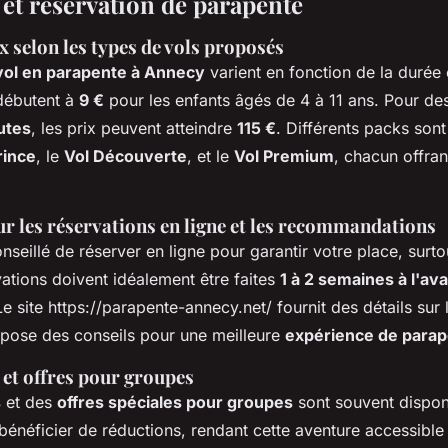
 et réservation de parapente
x selon les types de vols proposés
vol en parapente à Annecy
varient en fonction de la durée 
 débutent à
9 €
pour les enfants âgés de 4 à 11 ans. Pour des
utes
, les prix peuvent atteindre
115 €
. Différents packs sont
rince
, le
Vol Découverte
, et le
Vol Premium
, chacun offra
r les réservations en ligne et les recommandations
onseillé de réserver en ligne pour garantir votre place, surto
vations doivent idéalement être faites
1 à 2 semaines à l'av
e site https://parapente-annecy.net/ fournit des détails sur
opose des conseils pour une meilleure
expérience de para
 et offres pour groupes
s
et des
offres spéciales pour groupes
sont souvent dispon
énéficier de réductions, rendant cette aventure accessible